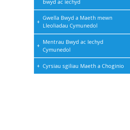
bwyd ac iechyd
Gwella Bwyd a Maeth mewn
Lleoliadau Cymunedol
Mentrau Bwyd ac Iechyd
Cymunedol
Cyrsiau sgiliau Maeth a Choginio