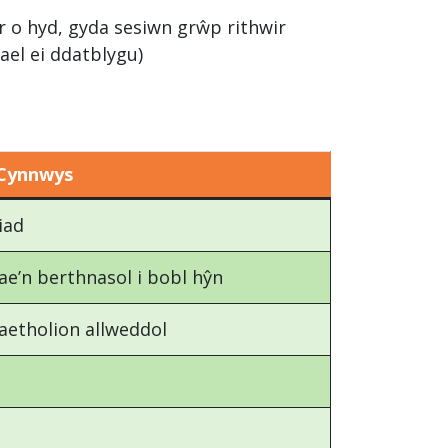
r o hyd, gyda sesiwn grŵp rithwir
ael ei ddatblygu)
Cynnwys
iad
ae’n berthnasol i bobl hŷn
aetholion allweddol