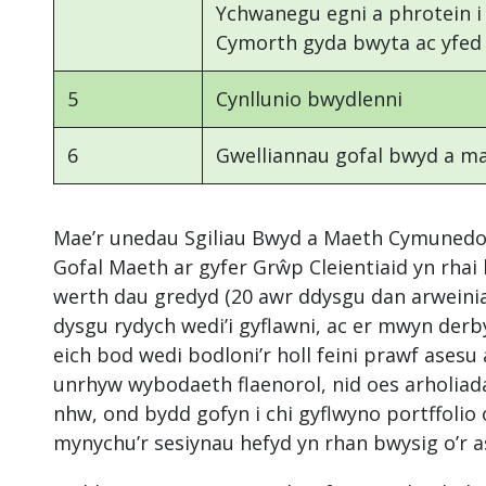
Ychwanegu egni a phrotein 
Cymorth gyda bwyta ac yfed
5
Cynllunio bwydlenni
6
Gwelliannau gofal bwyd a m
Mae’r unedau Sgiliau Bwyd a Maeth Cymunedol i
Gofal Maeth ar gyfer Grŵp Cleientiaid yn rhai l
werth dau gredyd (20 awr ddysgu dan arweiniad
dysgu rydych wedi’i gyflawni, ac er mwyn derb
eich bod wedi bodloni’r holl feini prawf asesu
unrhyw wybodaeth flaenorol, nid oes arholia
nhw, ond bydd gofyn i chi gyflwyno portffolio 
mynychu’r sesiynau hefyd yn rhan bwysig o’r a