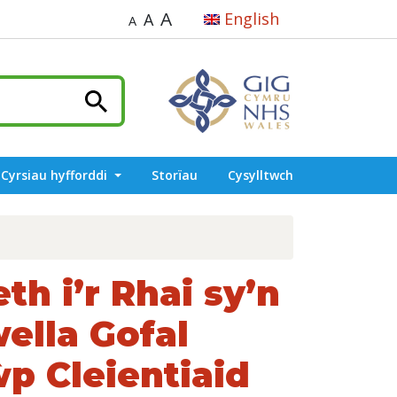
A
English
A
A
Cyrsiau hyfforddi
Storïau
Cysylltwch
th i’r Rhai sy’n
ella Gofal
p Cleientiaid