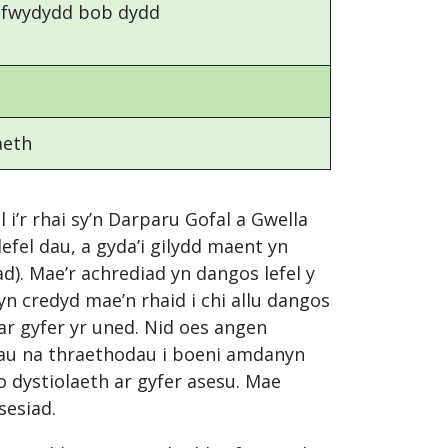
i fwydydd bob dydd
aeth
’r rhai sy’n Darparu Gofal a Gwella
efel dau, a gyda’i gilydd maent yn
). Mae’r achrediad yn dangos lefel y
yn credyd mae’n rhaid i chi allu dangos
 ar gyfer yr uned. Nid oes angen
dau na thraethodau i boeni amdanyn
o dystiolaeth ar gyfer asesu. Mae
sesiad.