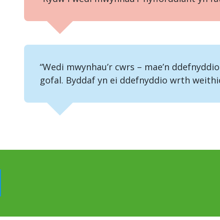
“Wedi mwynhau’r cwrs – mae’n ddefnyddiol
gofal. Byddaf yn ei ddefnyddio wrth weithi