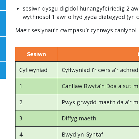
sesiwn dysgu digidol hunangyfeiriedig 2 aw
wythnosol 1 awr o hyd gyda dietegydd (yn c
Mae’r sesiynau’n cwmpasu’r cynnwys canlynol.
Sesiwn
Cyflwyniad
Cyflwyniad i’r cwrs a’r achred
1
Canllaw Bwyta’n Dda a sut m
2
Pwysigrwydd maeth da a’r m
3
Diffyg maeth
4
Bwyd yn Gyntaf