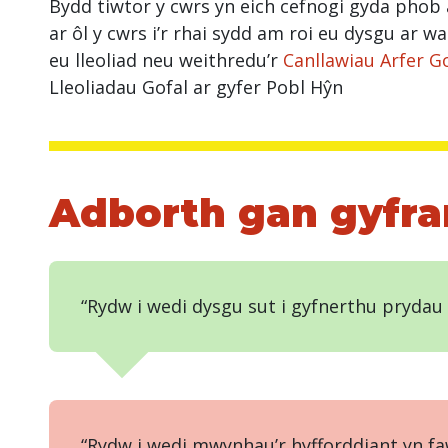
Bydd tiwtor y cwrs yn eich cefnogi gyda phob
ar ôl y cwrs i’r rhai sydd am roi eu dysgu ar wa
eu lleoliad neu weithredu’r
Canllawiau Arfer G
Lleoliadau Gofal ar gyfer Pobl Hŷn
Adborth gan gyfr
“Rydw i wedi dysgu sut i gyfnerthu prydau 
“Rydw i wedi mwynhau’r hyfforddiant yn fa