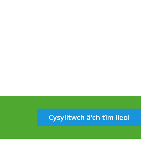
Cysylltwch â'ch tîm lleol