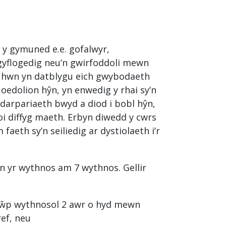
 y gymuned e.e. gofalwyr,
 gyflogedig neu’n gwirfoddoli mewn
wrs hwn yn datblygu eich gwybodaeth
oedolion hŷn, yn enwedig y rhai sy’n
 ddarpariaeth bwyd a diod i bobl hŷn,
goi diffyg maeth. Erbyn diwedd y cwrs
eth sy’n seiliedig ar dystiolaeth i’r
iwn yr wythnos am 7 wythnos. Gellir
rŵp wythnosol 2 awr o hyd mewn
ef, neu