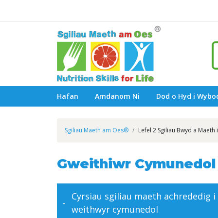
Hafan
Amdanom Ni
Dod o Hyd i Wyb
Sgiliau Maeth am Oes®
Lefel 2 Sgiliau Bwyd a Maeth 
Gweithiwr Cymunedol
Cyrsiau sgiliau maeth achrededig i
weithwyr cymunedol