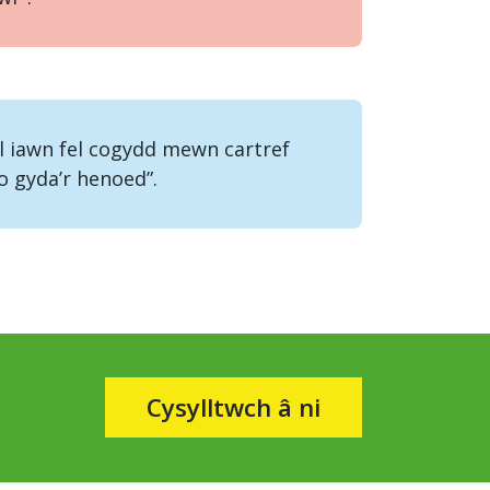
 iawn fel cogydd mewn cartref
o gyda’r henoed”.
Cysylltwch â ni