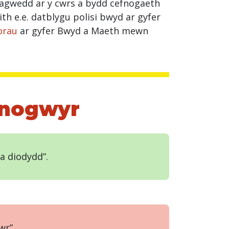
 agwedd ar y cwrs a bydd cefnogaeth
ith e.e. datblygu polisi bwyd ar gyfer
orau
ar gyfer Bwyd a Maeth mewn
anogwyr
a diodydd”.
wr”.