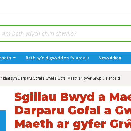
odaeth
Beth sy’n digwydd yn fy ardal i
Newyddion
i’r Rhai sy’n Darparu Gofal a Gwella Gofal Maeth ar gyfer Grŵp Cleientiaid
Sgiliau Bwyd a Mae
Darparu Gofal a Gw
Maeth ar gyfer Grŵ