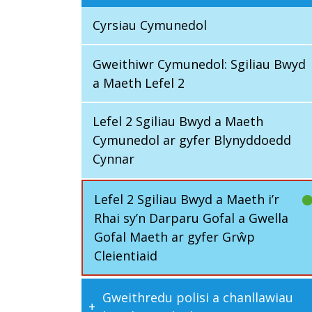
Cyrsiau Cymunedol
Gweithiwr Cymunedol: Sgiliau Bwyd
a Maeth Lefel 2
Lefel 2 Sgiliau Bwyd a Maeth
Cymunedol ar gyfer Blynyddoedd
Cynnar
Lefel 2 Sgiliau Bwyd a Maeth i’r
Rhai sy’n Darparu Gofal a Gwella
Gofal Maeth ar gyfer Grŵp
Cleientiaid
Gweithredu polisi a chanllawiau