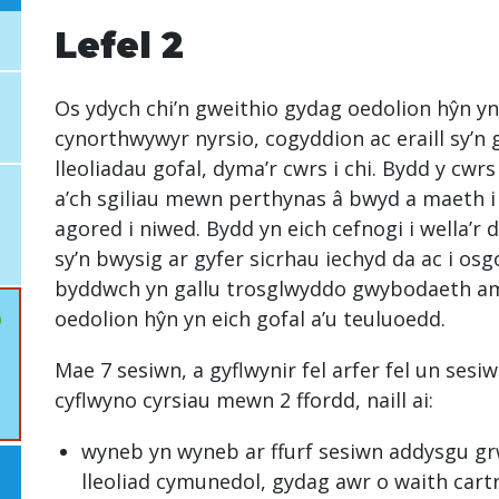
Lefel 2
Os ydych chi’n gweithio gydag oedolion hŷn yn
cynorthwywyr nyrsio, cogyddion ac eraill sy’n
lleoliadau gofal, dyma’r cwrs i chi. Bydd y c
a’ch sgiliau mewn perthynas â bwyd a maeth i 
agored i niwed. Bydd yn eich cefnogi i wella’r
sy’n bwysig ar gyfer sicrhau iechyd da ac i os
byddwch yn gallu trosglwyddo gwybodaeth am fa
oedolion hŷn yn eich gofal a’u teuluoedd.
Mae 7 sesiwn, a gyflwynir fel arfer fel un ses
cyflwyno cyrsiau mewn 2 ffordd, naill ai:
wyneb yn wyneb ar ffurf sesiwn addysgu g
lleoliad cymunedol, gydag awr o waith cartr