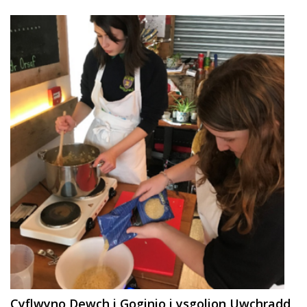
Cyflwyno Dewch i Goginio i ysgolion Uwchradd