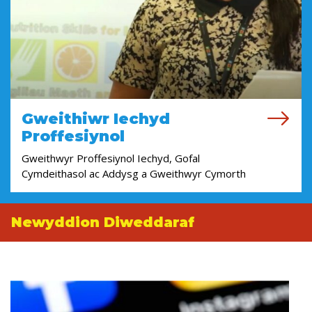
Gweithiwr Iechyd
Proffesiynol
Gweithwyr Proffesiynol Iechyd, Gofal
Cymdeithasol ac Addysg a Gweithwyr Cymorth
Newyddion Diweddaraf