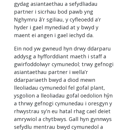
gydag asiantaethau a sefydliadau
partner i sicrhau bod pawb yng
Nghymru â’r sgiliau, y cyfleoedd a’r
hyder i gael mynediad at y bwyd y
maent ei angen i gael iechyd da.
Ein nod yw gwneud hyn drwy ddarparu
addysg a hyfforddiant maeth i staff a
gwirfoddolwyr cymunedol; trwy gefnogi
asiantaethau partner i wella’r
ddarpariaeth bwyd a diod mewn
lleoliadau cymunedol fel gofal plant,
ysgolion a lleoliadau gofal oedolion hŷn
a thrwy gefnogi cymunedau i oresgyn y
rhwystrau sy’n eu hatal rhag cael deiet
amrywiol a chytbwys. Gall hyn gynnwys
sefydlu mentrau bwyd cymunedol a