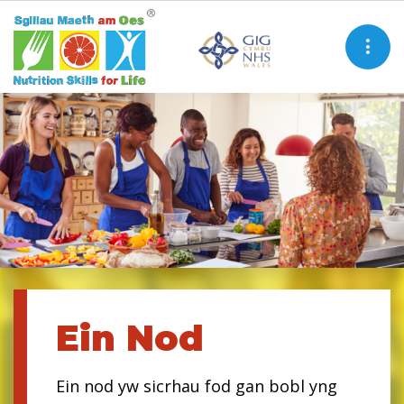
Sgiliau Maeth am
Ein Nod
Ein Nod
Ein Nod
Ein nod yw sicrhau fod gan bobl yng
Ein nod yw sicrhau fod gan bobl yng
Ein nod yw sicrhau fod gan bobl yng