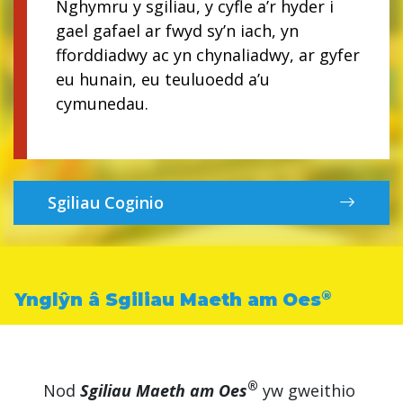
Nghymru y sgiliau, y cyfle a’r hyder i
Nghymru y sgiliau, y cyfle a’r hyder i
Nghymru y sgiliau, y cyfle a’r hyder i
gael gafael ar fwyd sy’n iach, yn
gael gafael ar fwyd sy’n iach, yn
gael gafael ar fwyd sy’n iach, yn
fforddiadwy ac yn chynaliadwy, ar gyfer
fforddiadwy ac yn chynaliadwy, ar gyfer
fforddiadwy ac yn chynaliadwy, ar gyfer
eu hunain, eu teuluoedd a’u
eu hunain, eu teuluoedd a’u
eu hunain, eu teuluoedd a’u
cymunedau.
cymunedau.
cymunedau.
Gwybodaeth am Fwyta’n Iach
Sgiliau Coginio
Ryseitiau Iachus
®
Ynglŷn â Sgiliau Maeth am Oes
®
Nod
Sgiliau Maeth am Oes
yw gweithio