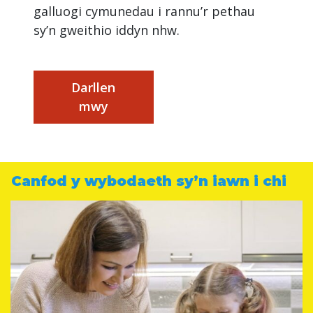
galluogi cymunedau i rannu’r pethau
sy’n gweithio iddyn nhw.
Darllen
mwy
Canfod y wybodaeth sy’n iawn i chi