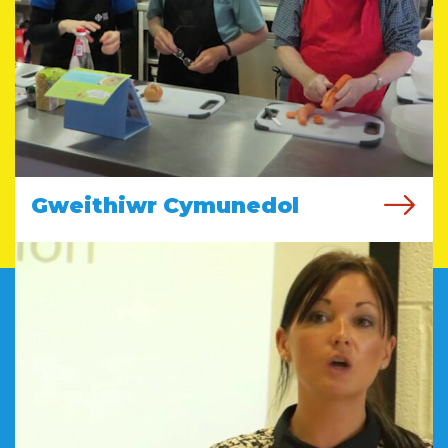
Gweithiwr Cymunedol