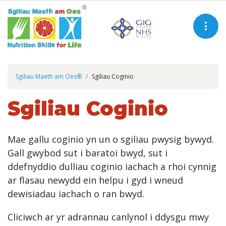
Sgiliau Maeth am Oes®
Sgiliau Coginio
Sgiliau Coginio
Mae gallu coginio yn un o sgiliau pwysig bywyd.
Gall gwybod sut i baratoi bwyd, sut i
ddefnyddio dulliau coginio iachach a rhoi cynnig
ar flasau newydd ein helpu i gyd i wneud
dewisiadau iachach o ran bwyd.
Cliciwch ar yr adrannau canlynol i ddysgu mwy