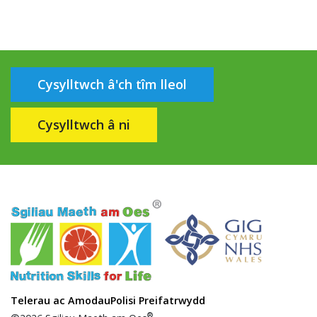
Cysylltwch â'ch tîm lleol
Cysylltwch â ni
Telerau ac Amodau
Polisi Preifatrwydd
®