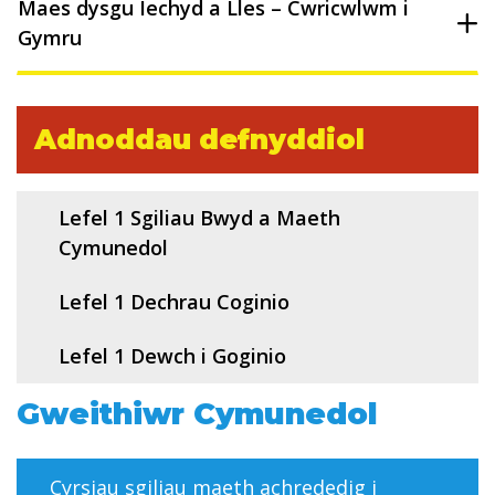
Maes dysgu Iechyd a Lles – Cwricwlwm i
Gymru
Adnoddau defnyddiol
Lefel 1 Sgiliau Bwyd a Maeth
Cymunedol
Lefel 1 Dechrau Coginio
Lefel 1 Dewch i Goginio
Gweithiwr Cymunedol
Cyrsiau sgiliau maeth achrededig i