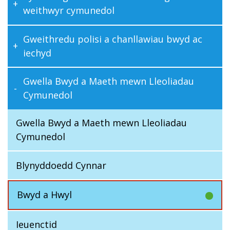
weithwyr cymunedol
Gweithredu polisi a chanllawiau bwyd ac
iechyd
Gwella Bwyd a Maeth mewn Lleoliadau
Cymunedol
Gwella Bwyd a Maeth mewn Lleoliadau
Cymunedol
Blynyddoedd Cynnar
Bwyd a Hwyl
Ieuenctid