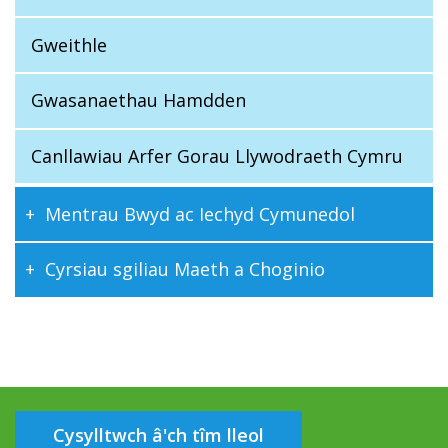
Gweithle
Gwasanaethau Hamdden
Canllawiau Arfer Gorau Llywodraeth Cymru
Mentrau Bwyd ac Iechyd Cymunedol
Cyrsiau sgiliau Maeth a Choginio
Cysylltwch â'ch tîm lleol