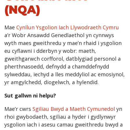
(NQA)
Mae
Cynllun Ysgolion Iach Llywodraeth Cymru
a’r Wobr Ansawdd Genedlaethol yn cynnwys
wyth maes gweithredu y mae’n rhaid i ysgolion
eu cyflawni i dderbyn y wobr: maeth,
gweithgarwch corfforol, datblygiad personol a
pherthnasoedd, defnydd a chamddefnydd
sylweddau, iechyd a lles meddyliol ac emosiynol,
yr amgylchedd, diogelwch, a hylendid.
Sut gallwn ni helpu?
Mae’r cwrs
Sgiliau Bwyd a Maeth Cymunedol
yn
rhoi gwybodaeth, sgiliau a hyder i gydlynwyr
ysgolion iach i asesu camau gweithredu bwyd a