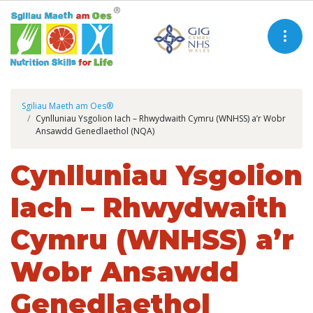
Sgiliau Maeth am Oes®
Cynlluniau Ysgolion Iach – Rhwydwaith Cymru (WNHSS) a’r Wobr
Ansawdd Genedlaethol (NQA)
Cynlluniau Ysgolion
Iach – Rhwydwaith
Cymru (WNHSS) a’r
Wobr Ansawdd
Genedlaethol