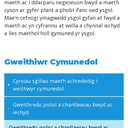
maeth ac i ddarparu negeseuon bwyd a maeth
cyson ar gyfer plant a phobl ifanc oed ysgol.
Mae’n cefnogi ymagwedd ysgol gyfan at fwyd a
maeth ac yn cyfrannu at wella a chynnal iechyd
a lles maethol holl gymuned yr ysgol.
Gweithiwr Cymunedol
Cyrsiau sgiliau maeth achrededig i
weithwyr cymunedol
Gweithredu polisi a chanllawiau bwyd ac
iechyd
Gweithredu polisi a chanllawiau bwyd ac