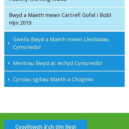
Bwyd a Maeth mewn Cartrefi Gofal i Bobl
Hŷn 2019
Gwella Bwyd a Maeth mewn Lleoliadau
Cymunedol
Mentrau Bwyd ac Iechyd Cymunedol
Cyrsiau sgiliau Maeth a Choginio
Cysylltwch â'ch tîm lleol