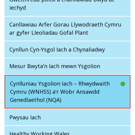
iechyd
Canllawiau Arfer Gorau Llywodraeth Cymru
ar gyfer Lleoliadau Gofal Plant
Cynllun Cyn-Ysgol Iach a Chynaliadwy
Mesur Bwyta’n Iach mewn Ysgolion
Cynlluniau Ysgolion Iach – Rhwydwaith
Cymru (WNHSS) a’r Wobr Ansawdd
Genedlaethol (NQA)
Pwysau Iach
Healthy Working Wales