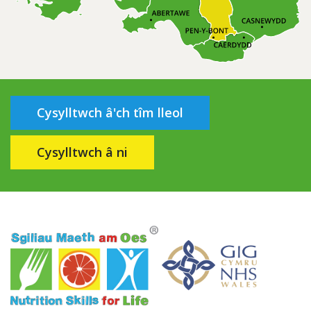
Cysylltwch â'ch tîm lleol
Cysylltwch â ni