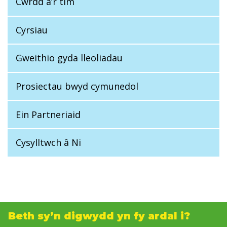
Cwrdd â’r tîm
Cyrsiau
Gweithio gyda lleoliadau
Prosiectau bwyd cymunedol
Ein Partneriaid
Cysylltwch â Ni
Beth sy’n digwydd yn fy ardal i?