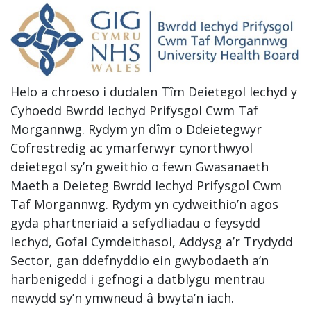
Helo a chroeso i dudalen Tîm Deietegol Iechyd y
Cyhoedd Bwrdd Iechyd Prifysgol Cwm Taf
Morgannwg. Rydym yn dîm o Ddeietegwyr
Cofrestredig ac ymarferwyr cynorthwyol
deietegol sy’n gweithio o fewn Gwasanaeth
Maeth a Deieteg Bwrdd Iechyd Prifysgol Cwm
Taf Morgannwg. Rydym yn cydweithio’n agos
gyda phartneriaid a sefydliadau o feysydd
Iechyd, Gofal Cymdeithasol, Addysg a’r Trydydd
Sector, gan ddefnyddio ein gwybodaeth a’n
harbenigedd i gefnogi a datblygu mentrau
newydd sy’n ymwneud â bwyta’n iach.