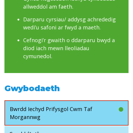
allweddol am faeth.
Darparu cyrsiau/ addysg achrededig
wedi’u safoni ar fwyd a maeth.
Cefnogi’r gwaith o ddarparu bwyd a
diod iach mewn lleoliadau
cymunedol.
Gwybodaeth
Bwrdd Iechyd Prifysgol Cwm Taf
Morgannwg