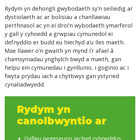
Rydym yn dehongli gwybodaeth sy’n seiliedig ar
dystiolaeth ac ar bolisïau a chanllawiau
perthnasol ac yn ei droi’n wybodaeth ymarferol
y gall y cyhoedd a grwpiau cymunedol ei
defnyddio er budd eu hiechyd a’u lles maeth.
Mae llawer o’n gwaith yn mynd i’r afael â
chamsyniadau ynghylch bwyd a maeth, gan
helpu ein cymunedau i gynllunio, i goginio ac i
fwyta prydau iach a chytbwys gan ystyried
cynaliadwyedd.
Rydym yn
canolbwyntio ar
Gyfleu negeseuon iechyd cyhoeddus