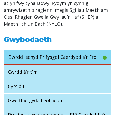
ac yn fwy cynaliadwy. Rydym yn cynnig
amrywiaeth o raglenni megis Sgiliau Maeth am
Oes, Rhaglen Gwella Gwyliau’r Haf (SHEP) a
Maeth i’ch un Bach (NYLO).
Gwybodaeth
Bwrdd Iechyd Prifysgol Caerdydd a’r Fro
Cwrdd â’r tîm
Cyrsiau
Gweithio gyda lleoliadau
Prosiect bwyd cymunedol – BIP Caerdydd a’r