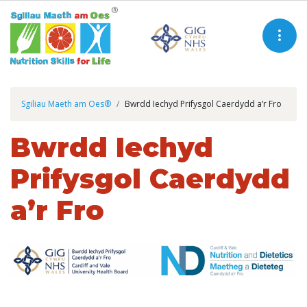
Sgiliau Maeth am Oes®
Bwrdd Iechyd Prifysgol Caerdydd a’r Fro
Bwrdd Iechyd
Prifysgol Caerdydd
a’r Fro