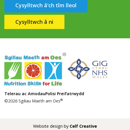
Cysylltwch â'ch tîm lleol
Cysylltwch â ni
Telerau ac Amodau
Polisi Preifatrwydd
®
©2026 Sgiliau Maeth am Oes
Website design by
Celf Creative