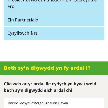
Fro
Ein Partneriaid
Cysylltwch â Ni
Beth sy’n digwydd yn fy ardal i?
Cliciwch ar yr ardal lle rydych yn byw i weld
beth sy’n digwydd eich ardal chi
Bwrdd Iechyd Prifysgol Aneurin Bevan