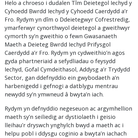
Helo a chroeso i dudalen Tîm Deietegol Iechyd y
Cyhoedd Bwrdd Iechyd y Cyhoedd Caerdydd a’r
Fro. Rydym yn dîm o Ddeietegwyr Cofrestredig,
ymarferwyr cynorthwyol deietegol a gweithwyr
cymorth sy’n gweithio o fewn Gwasanaeth
Maeth a Deieteg Bwrdd Iechyd Prifysgol
Caerdydd a’r Fro. Rydym yn cydweithio’n agos
gyda phartneriaid a sefydliadau o feysydd
Iechyd, Gofal Cymdeithasol, Addysg a’r Trydydd
Sector, gan ddefnyddio ein gwybodaeth a’n
harbenigedd i gefnogi a datblygu mentrau
newydd sy’n ymwneud â bwyta’n iach.
Rydym yn defnyddio negeseuon ac argymhellion
maeth sy’n seiliedig ar dystiolaeth i geisio
lleihau’r dryswch ynghylch bwyd a maeth ac i
helpu pobl i ddysgu coginio a bwyta’n iachach