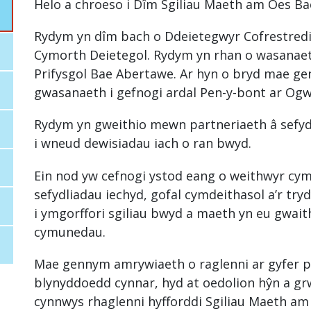
Helo a chroeso i Dîm Sgiliau Maeth am Oes B
Rydym yn dîm bach o Ddeietegwyr Cofrestredi
Cymorth Deietegol. Rydym yn rhan o wasanae
Prifysgol Bae Abertawe. Ar hyn o bryd mae ge
gwasanaeth i gefnogi ardal Pen-y-bont ar Ogw
Rydym yn gweithio mewn partneriaeth â sefydl
i wneud dewisiadau iach o ran bwyd.
Ein nod yw cefnogi ystod eang o weithwyr cym
sefydliadau iechyd, gofal cymdeithasol a’r try
i ymgorffori sgiliau bwyd a maeth yn eu gwaith
cymunedau.
Mae gennym amrywiaeth o raglenni ar gyfer po
blynyddoedd cynnar, hyd at oedolion hŷn a gr
cynnwys rhaglenni hyfforddi Sgiliau Maeth am