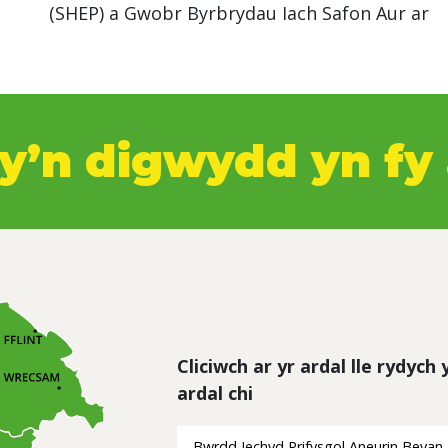
(SHEP) a Gwobr Byrbrydau Iach Safon Aur ar
y’n digwydd yn fy 
Cliciwch ar yr ardal lle rydych
ardal chi
Bwrdd Iechyd Prifysgol Aneurin Bevan