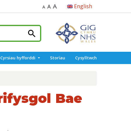
A
English
A
A
Cyrsiau hyfforddi
Storïau
Cysylltwch
ifysgol Bae