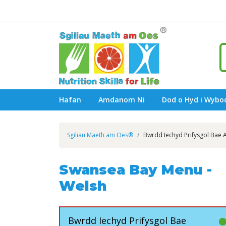
Hafan
Amdanom Ni
Dod o Hyd i Wyb
Sgiliau Maeth am Oes®
Bwrdd Iechyd Prifysgol Bae
Swansea Bay Menu -
Welsh
Bwrdd Iechyd Prifysgol Bae