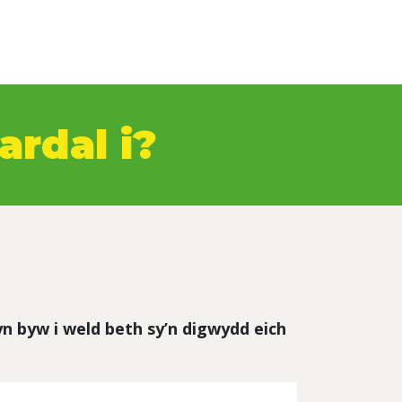
ardal i?
 yn byw i weld beth sy’n digwydd eich