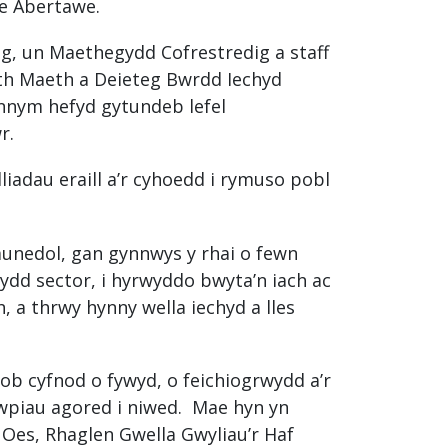
ae Abertawe.
g, un Maethegydd Cofrestredig a staff
th Maeth a Deieteg Bwrdd Iechyd
nnym hefyd gytundeb lefel
r.
iadau eraill a’r cyhoedd i rymuso pobl
unedol, gan gynnwys y rhai o fewn
dydd sector, i hyrwyddo bwyta’n iach ac
, a thrwy hynny wella iechyd a lles
b cyfnod o fywyd, o feichiogrwydd a’r
wpiau agored i niwed. Mae hyn yn
 Oes, Rhaglen Gwella Gwyliau’r Haf