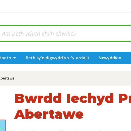
odaeth
Beth sy’n digwydd yn fy ardal i
Newyddion
 Abertawe
Bwrdd Iechyd Pr
Abertawe