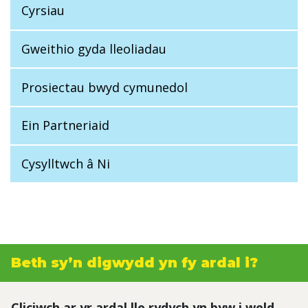
Cyrsiau
Gweithio gyda lleoliadau
Prosiectau bwyd cymunedol
Ein Partneriaid
Cysylltwch â Ni
Beth sy’n digwydd yn fy ardal i?
Cliciwch ar yr ardal lle rydych yn byw i weld