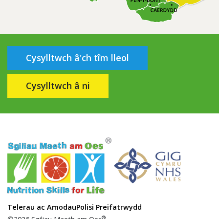
Cysylltwch â'ch tîm lleol
Cysylltwch â ni
Telerau ac Amodau
Polisi Preifatrwydd
®