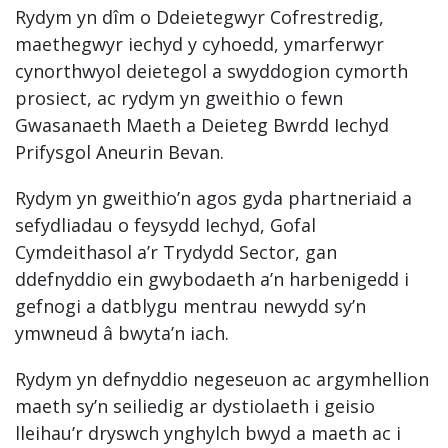
Rydym yn dîm o Ddeietegwyr Cofrestredig,
maethegwyr iechyd y cyhoedd, ymarferwyr
cynorthwyol deietegol a swyddogion cymorth
prosiect, ac rydym yn gweithio o fewn
Gwasanaeth Maeth a Deieteg Bwrdd Iechyd
Prifysgol Aneurin Bevan.
Rydym yn gweithio’n agos gyda phartneriaid a
sefydliadau o feysydd Iechyd, Gofal
Cymdeithasol a’r Trydydd Sector, gan
ddefnyddio ein gwybodaeth a’n harbenigedd i
gefnogi a datblygu mentrau newydd sy’n
ymwneud â bwyta’n iach.
Rydym yn defnyddio negeseuon ac argymhellion
maeth sy’n seiliedig ar dystiolaeth i geisio
lleihau’r dryswch ynghylch bwyd a maeth ac i