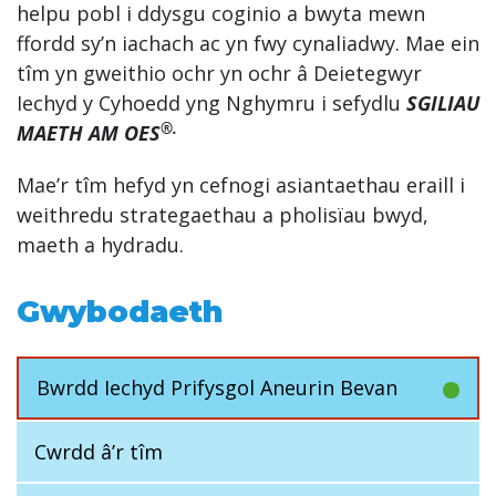
helpu pobl i ddysgu coginio a bwyta mewn
ffordd sy’n iachach ac yn fwy cynaliadwy. Mae ein
tîm yn gweithio ochr yn ochr â Deietegwyr
Iechyd y Cyhoedd yng Nghymru i sefydlu
SGILIAU
®
.
MAETH AM OES
Mae’r tîm hefyd yn cefnogi asiantaethau eraill i
weithredu strategaethau a pholisïau bwyd,
maeth a hydradu.
Gwybodaeth
Bwrdd Iechyd Prifysgol Aneurin Bevan
Cwrdd â’r tîm