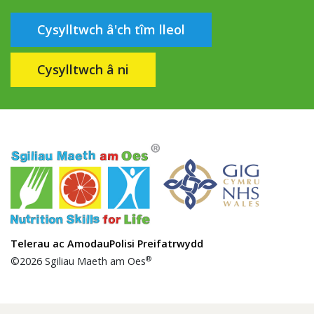
Cysylltwch â'ch tîm lleol
Cysylltwch â ni
Telerau ac Amodau
Polisi Preifatrwydd
®
©2026 Sgiliau Maeth am Oes