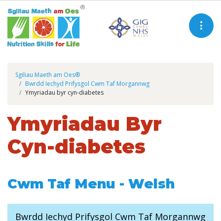
Sgiliau Maeth am Oes®
Bwrdd Iechyd Prifysgol Cwm Taf Morgannwg
Ymyriadau byr cyn-diabetes
Ymyriadau Byr
Cyn-diabetes
Cwm Taf Menu - Welsh
Bwrdd Iechyd Prifysgol Cwm Taf Morgannwg