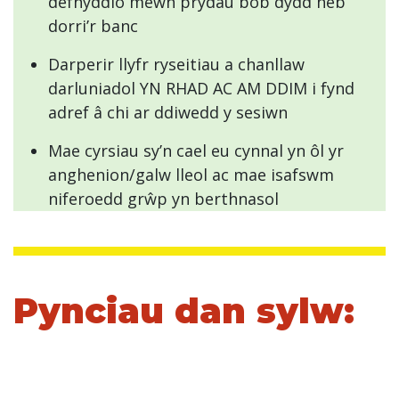
defnyddio mewn prydau bob dydd heb
dorri’r banc
Darperir llyfr ryseitiau a chanllaw
darluniadol YN RHAD AC AM DDIM i fynd
adref â chi ar ddiwedd y sesiwn
Mae cyrsiau sy’n cael eu cynnal yn ôl yr
anghenion/galw lleol ac mae isafswm
niferoedd grŵp yn berthnasol
Pynciau dan sylw: