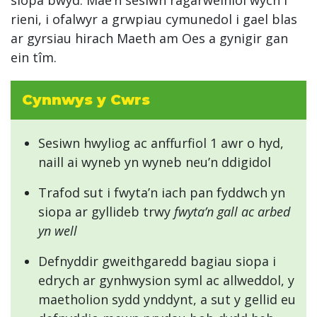
rieni, i ofalwyr a grwpiau cymunedol i gael blas
ar gyrsiau hirach Maeth am Oes a gynigir gan
ein tîm.
Cynnwys y Cwrs
Sesiwn hwyliog ac anffurfiol 1 awr o hyd,
naill ai wyneb yn wyneb neu’n ddigidol
Trafod sut i fwyta’n iach pan fyddwch yn
siopa ar gyllideb trwy
fwyta’n gall ac arbed
yn well
Defnyddir gweithgaredd bagiau siopa i
edrych ar gynhwysion syml ac allweddol, y
maetholion sydd ynddynt, a sut y gellid eu