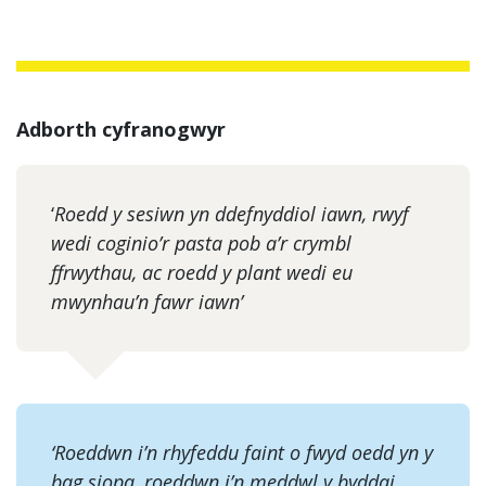
Adborth cyfranogwyr
‘
Roedd y sesiwn yn ddefnyddiol iawn, rwyf
wedi coginio’r pasta pob a’r crymbl
ffrwythau, ac roedd y plant wedi eu
mwynhau’n fawr iawn’
‘Roeddwn i’n rhyfeddu faint o fwyd oedd yn y
bag siopa, roeddwn i’n meddwl y byddai