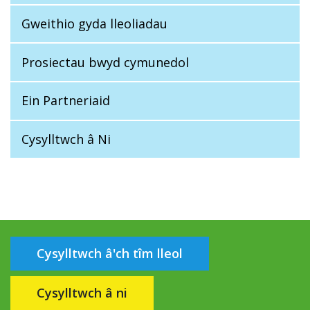
Gweithio gyda lleoliadau
Prosiectau bwyd cymunedol
Ein Partneriaid
Cysylltwch â Ni
Cysylltwch â'ch tîm lleol
Cysylltwch â ni