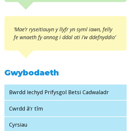
‘Mae’r ryseitiauyn y llyfr yn syml iawn, felly
fe wnaeth fy annog i ddal ati i’w ddefnyddio’
Gwybodaeth
Bwrdd Iechyd Prifysgol Betsi Cadwaladr
Cwrdd â’r tîm
Cyrsiau