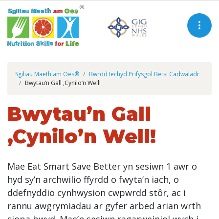
Sgiliau Maeth am Oes®
Bwrdd Iechyd Prifysgol Betsi Cadwaladr
Bwytau’n Gall ,Cynilo’n Well!
Bwytau’n Gall
,Cynilo’n Well!
Mae Eat Smart Save Better yn sesiwn 1 awr o
hyd sy’n archwilio ffyrdd o fwyta’n iach, o
ddefnyddio cynhwysion cwpwrdd stôr, ac i
rannu awgrymiadau ar gyfer arbed arian wrth
siopa bwyd. Mae’n sesiwn ragarweiniol wych i