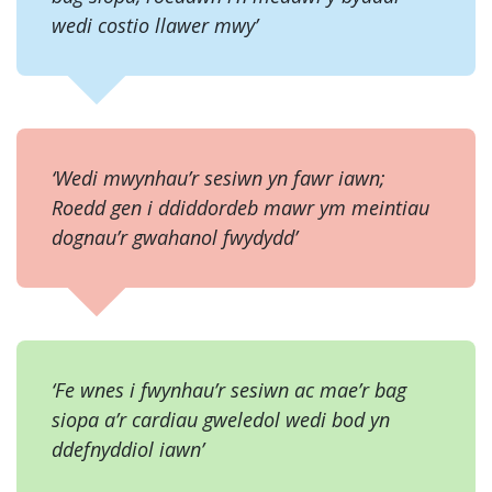
wedi costio llawer mwy’
‘Wedi mwynhau’r sesiwn yn fawr iawn;
Roedd gen i ddiddordeb mawr ym meintiau
dognau’r gwahanol fwydydd’
‘Fe wnes i fwynhau’r sesiwn ac mae’r bag
siopa a’r cardiau gweledol wedi bod yn
ddefnyddiol iawn’